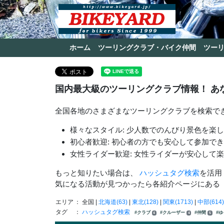
ホーム
ツーリングクラブ・バイク仲間
ツー
国内最大級のツーリングクラブ情報！ あ
全国各地のさまざまなツーリングクラブを検索で
様々なスタイル: 少人数でのんびり景色を楽
初心者歓迎: 初心者の方でも安心して参加で
女性ライダー歓迎: 女性ライダーが安心して
もっと知りたい場合は、
ハッシュタグ検索
を活用
気になる活動が見つかったら各紹介ページにある
エリア
： 全国 |
北海道(63)
|
東北(128)
|
関東(1713)
|
中部(614)
タグ
：
ハッシュタグ検索
#クラブ
#クルーザー
#仲間
#
4
4
5