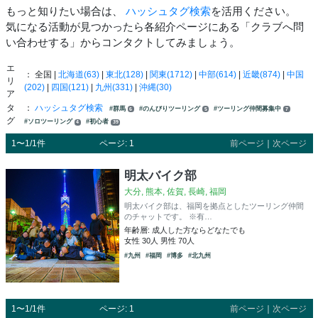
もっと知りたい場合は、
ハッシュタグ検索
を活用ください。
気になる活動が見つかったら各紹介ページにある「クラブへ問
い合わせする」からコンタクトしてみましょう。
エ
： 全国 |
北海道(63)
|
東北(128)
|
関東(1712)
|
中部(614)
|
近畿(874)
|
中国
リ
(202)
|
四国(121)
|
九州(331)
|
沖縄(30)
ア
タ
：
ハッシュタグ検索
#群馬
#のんびりツーリング
#ツーリング仲間募集中
6
5
7
グ
#ソロツーリング
#初心者
4
39
1〜1/1件
ページ: 1
前ページ
｜
次ページ
明太バイク部
大分, 熊本, 佐賀, 長崎, 福岡
明太バイク部は、福岡を拠点としたツーリング仲間
のチャットです。 ※有…
年齢層: 成人した方ならどなたでも
女性 30人 男性 70人
#九州
#福岡
#博多
#北九州
1〜1/1件
ページ: 1
前ページ
｜
次ページ