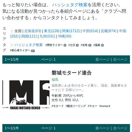
もっと知りたい場合は、
ハッシュタグ検索
を活用ください。
気になる活動が見つかったら各紹介ページにある「クラブへ問
い合わせする」からコンタクトしてみましょう。
エ
： 全国 |
北海道(63)
|
東北(128)
|
関東(1712)
|
中部(614)
|
近畿(874)
|
中国
リ
(202)
|
四国(121)
|
九州(331)
|
沖縄(30)
ア
タ
：
ハッシュタグ検索
#男性ライダー
#土日
#女性
#温泉
4
4
8
8
グ
#初心者ライダー
21
1〜1/1件
ページ: 1
前ページ
｜
次ページ
磐城モタード連合
福島
福島県いわき市のモタード乗り。 現在、国産車モタ
ードにて 日帰りツー…
年齢層: 20代から40代
女性 0人 男性 10人
#モタード
#観光ツーリング
#ヤエー
#motard
1〜1/1件
ページ: 1
前ページ
｜
次ページ