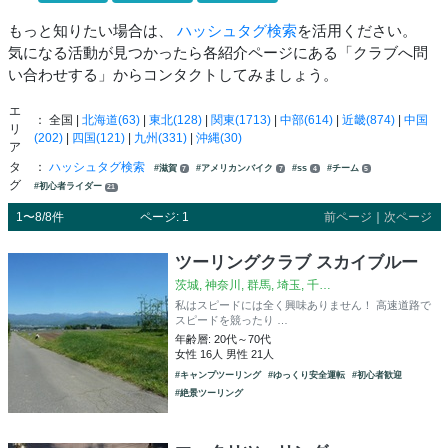
もっと知りたい場合は、
ハッシュタグ検索
を活用ください。
気になる活動が見つかったら各紹介ページにある「クラブへ問
い合わせする」からコンタクトしてみましょう。
エ
： 全国 |
北海道(63)
|
東北(128)
|
関東(1713)
|
中部(614)
|
近畿(874)
|
中国
リ
(202)
|
四国(121)
|
九州(331)
|
沖縄(30)
ア
タ
：
ハッシュタグ検索
#滋賀
#アメリカンバイク
#ss
#チーム
7
7
4
5
グ
#初心者ライダー
21
1〜8/8件
ページ: 1
前ページ
｜
次ページ
ツーリングクラブ スカイブルー
茨城, 神奈川, 群馬, 埼玉, 千…
私はスピードには全く興味ありません！ 高速道路で
スピードを競ったり …
年齢層: 20代～70代
女性 16人 男性 21人
#キャンプツーリング
#ゆっくり安全運転
#初心者歓迎
#絶景ツーリング