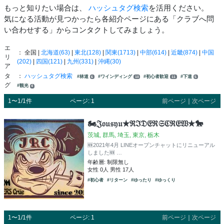
もっと知りたい場合は、
ハッシュタグ検索
を活用ください。
気になる活動が見つかったら各紹介ページにある「クラブへ問
い合わせする」からコンタクトしてみましょう。
エ
： 全国 |
北海道(63)
|
東北(128)
|
関東(1713)
|
中部(614)
|
近畿(874)
|
中国
リ
(202)
|
四国(121)
|
九州(331)
|
沖縄(30)
ア
タ
：
ハッシュタグ検索
#林道
#ワインディング
#初心者歓迎
#下道
6
10
11
5
グ
#観光
4
1〜1/1件
ページ: 1
前ページ
｜
次ページ
🏍️𝔍𝔬𝔲𝔰𝔶𝔲★ℜℑ𝔇𝔈ℜ𝔖ℭℜ𝔈𝔚★🐎
茨城, 群馬, 埼玉, 東京, 栃木
🆕2021年4月 LINEオープンチャットにリニューアル
しました🆕 …
年齢層: 制限無し
女性 0人 男性 17人
#初心者
#リターン
#ゆったり
#ゆっくり
1〜1/1件
ページ: 1
前ページ
｜
次ページ