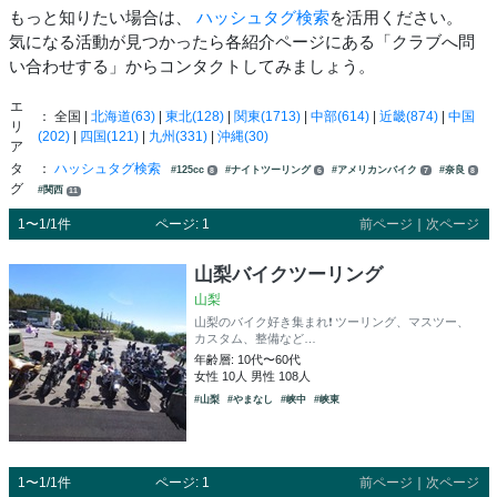
もっと知りたい場合は、
ハッシュタグ検索
を活用ください。
気になる活動が見つかったら各紹介ページにある「クラブへ問
い合わせする」からコンタクトしてみましょう。
エ
： 全国 |
北海道(63)
|
東北(128)
|
関東(1713)
|
中部(614)
|
近畿(874)
|
中国
リ
(202)
|
四国(121)
|
九州(331)
|
沖縄(30)
ア
タ
：
ハッシュタグ検索
#125cc
#ナイトツーリング
#アメリカンバイク
#奈良
8
6
7
8
グ
#関西
11
1〜1/1件
ページ: 1
前ページ
｜
次ページ
山梨バイクツーリング
山梨
山梨のバイク好き集まれ❗️ ツーリング、マスツー、
カスタム、整備など…
年齢層: 10代〜60代
女性 10人 男性 108人
#山梨
#やまなし
#峡中
#峡東
1〜1/1件
ページ: 1
前ページ
｜
次ページ