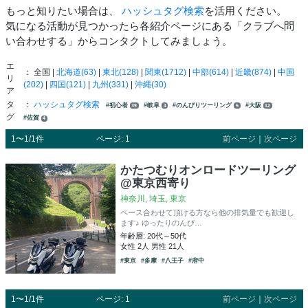
もっと知りたい場合は、
ハッシュタグ検索
を活用ください。
気になる活動が見つかったら各紹介ページにある「クラブへ問
い合わせする」からコンタクトしてみましょう。
エ
： 全国 |
北海道(63)
|
東北(128)
|
関東(1712)
|
中部(614)
|
近畿(874)
|
中国
リ
(202)
|
四国(121)
|
九州(331)
|
沖縄(30)
ア
タ
：
ハッシュタグ検索
#初心者
#岐阜
#のんびりツーリング
#大阪
39
4
5
12
グ
#佐賀
4
1〜1/1件
ページ: 1
前ページ
｜
次ページ
かたつむりオンロードツーリング
@東京西寄り
神奈川, 埼玉, 東京
ペース合わせて頂ける方なら他の排気量でも歓迎し
ます♪ ゆったりのんび…
年齢層: 20代～50代
女性 2人 男性 21人
#東京
#多摩
#八王子
#府中
1〜1/1件
ページ: 1
前ページ
｜
次ページ