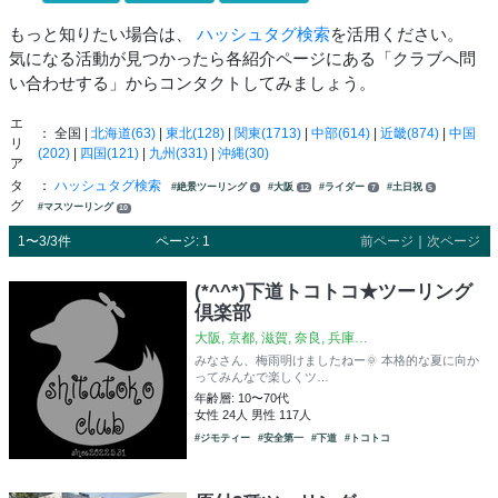
もっと知りたい場合は、
ハッシュタグ検索
を活用ください。
気になる活動が見つかったら各紹介ページにある「クラブへ問
い合わせする」からコンタクトしてみましょう。
エ
： 全国 |
北海道(63)
|
東北(128)
|
関東(1713)
|
中部(614)
|
近畿(874)
|
中国
リ
(202)
|
四国(121)
|
九州(331)
|
沖縄(30)
ア
タ
：
ハッシュタグ検索
#絶景ツーリング
#大阪
#ライダー
#土日祝
4
12
7
5
グ
#マスツーリング
10
1〜3/3件
ページ: 1
前ページ
｜
次ページ
(*^^*)下道トコトコ★ツーリング
倶楽部
大阪, 京都, 滋賀, 奈良, 兵庫…
みなさん、梅雨明けましたねー🌞 本格的な夏に向か
ってみんなで楽しくツ…
年齢層: 10〜70代
女性 24人 男性 117人
#ジモティー
#安全第一
#下道
#トコトコ