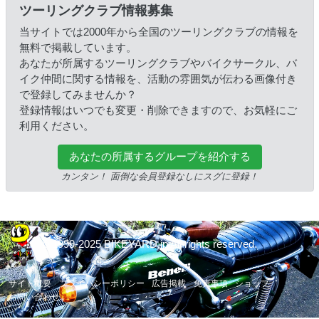
ツーリングクラブ情報募集
当サイトでは2000年から全国のツーリングクラブの情報を
無料で掲載しています。
あなたが所属するツーリングクラブやバイクサークル、バ
イク仲間に関する情報を、活動の雰囲気が伝わる画像付き
で登録してみませんか？
登録情報はいつでも変更・削除できますので、お気軽にご
利用ください。
あなたの所属するグループを紹介する
カンタン！ 面倒な会員登録なしにスグに登録！
© 1999-2025 BIKEYARD.jp All rights reserved.
サイト概要
プライバシーポリシー
広告掲載
免責事項
ショップ
お問い合わせ