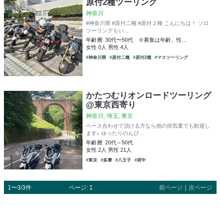
原付2種ツーリング
神奈川
#神奈川県 #原付二種 #原付２種 こんにちは！ ソロ
ツーリングもい…
年齢層: 30代〜50代 ※募集は年齢、性…
女性 0人 男性 4人
#神奈川県
#原付二種
#原付2種
#マスツーリング
かたつむりオンロードツーリング
@東京西寄り
神奈川, 埼玉, 東京
ペース合わせて頂ける方なら他の排気量でも歓迎し
ます♪ ゆったりのんび…
年齢層: 20代～50代
女性 2人 男性 21人
#東京
#多摩
#八王子
#府中
1〜3/3件
ページ: 1
前ページ
｜
次ページ