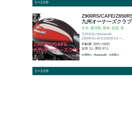
1〜1/1件
Z900RS/CAFE/Z650R
九州オーナーズクラブ
大分, 鹿児島, 熊本, 佐賀, 長…
九州在住のKawasaki
Z900RS/CAFE/Z650RSオー…
年齢層: 20代〜60代
女性 3人 男性 67人
#z900rs
#kawasaki
#z650rs
1〜1/1件