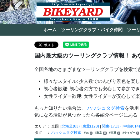
ホーム
ツーリングクラブ・バイク仲間
ツー
国内最大級のツーリングクラブ情報！ あ
全国各地のさまざまなツーリングクラブを検索で
様々なスタイル: 少人数でのんびり景色を楽
初心者歓迎: 初心者の方でも安心して参加で
女性ライダー歓迎: 女性ライダーが安心して
もっと知りたい場合は、
ハッシュタグ検索
を活用
気になる活動が見つかったら各紹介ページにある
エリア
： 全国 |
北海道(63)
|
東北(128)
|
関東(1713)
|
中部(614)
タグ
：
ハッシュタグ検索
#ss
#東京
#三重
#ライダー
4
10
7
7