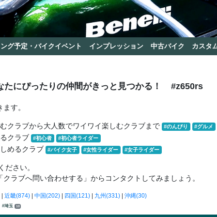
リング予定・バイクイベント
インプレッション
中古バイク
カスタ
なたにぴったりの仲間がきっと見つかる！
#z650rs
きます。
しむクラブから大人数でワイワイ楽しむクラブまで
#のんびり
#グルメ
きるクラブ
#初心者
#初心者ライダー
楽しめるクラブ
#バイク女子
#女性ライダー
#女子ライダー
ください。
「クラブへ問い合わせする」からコンタクトしてみましょう。
|
近畿(874)
|
中国(202)
|
四国(121)
|
九州(331)
|
沖縄(30)
#埼玉
10