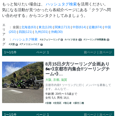
もっと知りたい場合は、
ハッシュタグ検索
を活用ください。
気になる活動が見つかったら各紹介ページにある「クラブへ問
い合わせする」からコンタクトしてみましょう。
エ
： 全国 |
北海道(63)
|
東北(128)
|
関東(1713)
|
中部(614)
|
近畿(874)
|
中国
リ
(202)
|
四国(121)
|
九州(331)
|
沖縄(30)
ア
タ
：
ハッシュタグ検索
#カフェツーリング
#バイク好き
#ツーリング仲間募集
5
11
8
グ
#大型
#アメリカンバイク
6
7
1〜1/1件
ページ: 1
前ページ
｜
次ページ
8月15日夕方ツーリング企画あり
🏍️💨京都市内集合‼️ツーリングチ
ーム💨…
大阪, 京都, 滋賀
京都市内発‼️ ツーリングに行く メンバーを募集して
ます。 みんなで…
年齢層: 20代〜５5歳まで
女性 5人 男性 16人
#京都
#伏見区
#初心者
#原付二種
1〜1/1件
ページ: 1
前ページ
｜
次ページ