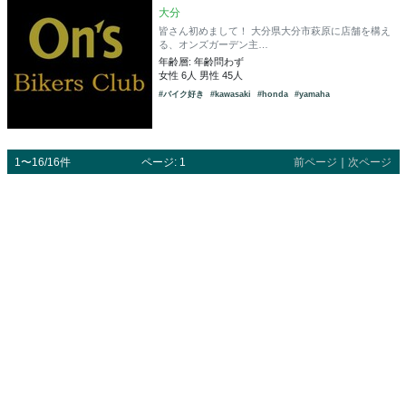
大分
皆さん初めまして！ 大分県大分市萩原に店舗を構え
る、オンズガーデン主…
年齢層: 年齢問わず
女性 6人 男性 45人
#バイク好き
#kawasaki
#honda
#yamaha
1〜16/16件
ページ: 1
前ページ
｜
次ページ