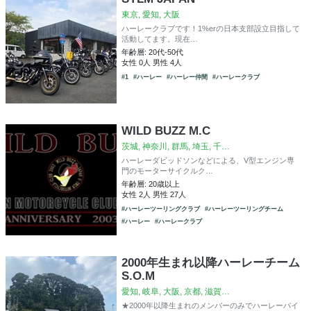
東京, 愛知, 大阪
ハーレークラブです！1%erの日本支部設立目指して
活動してます。現在…
年齢層: 20代-50代
女性 0人 男性 4人
#1
#ハーレー
#ハーレー仲間
#ハーレークラブ
WILD BUZZ M.C
茨城, 神奈川, 群馬, 埼玉, 千…
ハーレーダビッドソンなどによる、V型エンジン専
門のモーターサイクルク…
年齢層: 20歳以上
女性 2人 男性 27人
#ハーレーツーリングクラブ
#ハーレーツーリングチーム
#ハーレー
#ハーレークラブ
2000年生まれ以降ハーレーチーム
S.O.M
愛知, 岐阜, 大阪, 京都, 滋賀…
★2000年以降生まれのメンバーのみでハーレーバイ