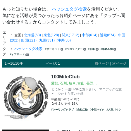
もっと知りたい場合は、
ハッシュタグ検索
を活用ください。
気になる活動が見つかったら各紹介ページにある「クラブへ問
い合わせする」からコンタクトしてみましょう。
エ
： 全国 |
北海道(63)
|
東北(128)
|
関東(1712)
|
中部(614)
|
近畿(874)
|
中国
リ
(202)
|
四国(121)
|
九州(331)
|
沖縄(30)
ア
タ
：
ハッシュタグ検索
#サーキット
#ソロライダー
#旧車
#年齢不問
4
4
4
4
グ
#オフロード
11
1〜16/16件
ページ: 1
前ページ
｜
次ページ
100MileClub
愛知, 石川, 岐阜, 富山, 長野…
とにかく 一度HPをご覧下さい。 マニアックな旅
と、ひたすら笑いを求…
年齢層: 20代～50代
女性 2人 男性 18人
#ツーリングクラブ
#自動二輪
#中型バイク
#大型バイク