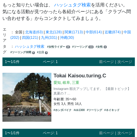
もっと知りたい場合は、
ハッシュタグ検索
を活用ください。
気になる活動が見つかったら各紹介ページにある「クラブへ問
い合わせする」からコンタクトしてみましょう。
エ
： 全国 |
北海道(63)
|
東北(128)
|
関東(1713)
|
中部(614)
|
近畿(874)
|
中国
リ
(202)
|
四国(121)
|
九州(331)
|
沖縄(30)
ア
タ
：
ハッシュタグ検索
#女性ライダー
#ツーリング
#女性
29
102
8
グ
#ツーリング仲間
#土日
9
4
1〜1/1件
ページ: 1
前ページ
｜
次ページ
Tokai Kaisou.turing.C
愛知, 岐阜, 三重
Instagram 順次アップしてます。 【最新トピック】
真夏の７…
年齢層: 35〜60
女性 3人 男性 16人
#ホンダバイク
#cb1300
#ツーリング
#ネイキッド
1〜1/1件
ページ: 1
前ページ
｜
次ページ