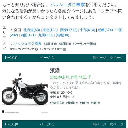
もっと知りたい場合は、
ハッシュタグ検索
を活用ください。
気になる活動が見つかったら各紹介ページにある「クラブへ問
い合わせする」からコンタクトしてみましょう。
エ
： 全国 |
北海道(63)
|
東北(128)
|
関東(1712)
|
中部(614)
|
近畿(874)
|
中国
リ
(202)
|
四国(121)
|
九州(331)
|
沖縄(30)
ア
タ
：
ハッシュタグ検索
#土日祝
#土曜日
#ツーリング仲間
5
4
9
グ
#のんびりツーリング
#リターンライダー
5
20
1〜1/1件
ページ: 1
前ページ
｜
次ページ
濱猫
茨城, 神奈川, 群馬, 埼玉, 千…
これからバイクに乗り始める初心者がなぜ、募集す
るかというとそれは。 …
年齢層: 20-40代
女性 0人 男性 1人
#神奈川在住
#横浜好き
#酒好き
#猫好き
1〜1/1件
ページ: 1
前ページ
｜
次ページ