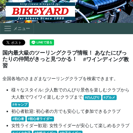
メニュー
国内最大級のツーリングクラブ情報！ あなたにぴっ
たりの仲間がきっと見つかる！
#ワインディング教
習
全国各地のさまざまなツーリングクラブを検索できます。
様々なスタイル: 少人数でのんびり景色を楽しむクラブから
大人数でワイワイ楽しむクラブまで
#のんびり
#グルメ
#キャンプ
初心者歓迎: 初心者の方でも安心して参加できるクラブ
#初心者
#初心者ライダー
女性ライダー歓迎: 女性ライダーが安心して楽しめるクラブ
#バイク女子
#女性ライダー
#女子ライダー