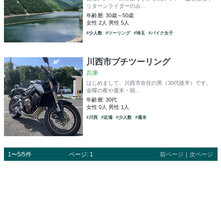
リターンライダーのみ…
年齢層: 30歳～50歳
女性 2人 男性 5人
#少人数
#ツーリング
#埼玉
#バイク女子
川西市プチツーリング
兵庫
はじめまして、川西市在住の男（30代後半）です。
金曜の夜や週末・祝…
年齢層: 30代
女性 0人 男性 1人
#川西
#近場
#少人数
#週末
1〜5/5件
ページ: 1
前ページ
｜
次ページ