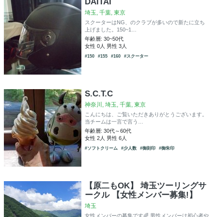
DAITAI
埼玉, 千葉, 東京
スクーターはNG、のクラブが多いので新たに立ち
上げました。150~1…
年齢層: 30~50代
女性 0人 男性 3人
#150
#155
#160
#スクーター
S.C.T.C
神奈川, 埼玉, 千葉, 東京
こんにちは、ご覧いただきありがとうございます。
当チームは一言で言う…
年齢層: 30代～60代
女性 2人 男性 6人
#ソフトクリーム
#少人数
#御刻印
#御朱印
【原二もOK】 埼玉ツーリングサ
ークル 【女性メンバー募集!】
埼玉
女性メンバーの募集です🌈 男性メンバーは初心者や