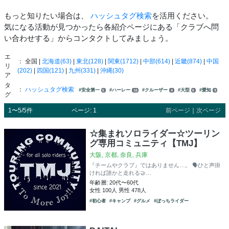
もっと知りたい場合は、
ハッシュタグ検索
を活用ください。
気になる活動が見つかったら各紹介ページにある「クラブへ問
い合わせする」からコンタクトしてみましょう。
エ
： 全国 |
北海道(63)
|
東北(128)
|
関東(1712)
|
中部(614)
|
近畿(874)
|
中国
リ
(202)
|
四国(121)
|
九州(331)
|
沖縄(30)
ア
タ
：
ハッシュタグ検索
#安全第一
#ハーレー
#クルーザー
#大型
#愛知
5
16
4
6
9
グ
1〜5/5件
ページ: 1
前ページ
｜
次ページ
☆集まれソロライダー☆ツーリン
グ専用コミュニティ【TMJ】
大阪, 京都, 奈良, 兵庫
『チームやクラブ』ではありません…。 🗣ひと声掛
ければ誰かと走れる🤝…
年齢層: 20代〜60代
女性 100人 男性 478人
#初心者
#キャンプ
#グルメ
#ぼっちライダー