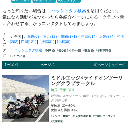
もっと知りたい場合は、
ハッシュタグ検索
を活用ください。
気になる活動が見つかったら各紹介ページにある「クラブへ問
い合わせする」からコンタクトしてみましょう。
エ
： 全国 |
北海道(63)
|
東北(128)
|
関東(1713)
|
中部(614)
|
近畿(874)
|
中国
リ
(202)
|
四国(121)
|
九州(331)
|
沖縄(30)
ア
タ
：
ハッシュタグ検索
#関東
#初心者ライダー
#林道
#年齢不問
9
21
6
4
グ
#リターン
4
1〜1/1件
ページ: 1
前ページ
｜
次ページ
ミドルエッジ×ライドオンツーリ
ングクラブサークル
埼玉, 千葉, 東京
⭐️今後のスケジュール 10/10（土）はらこ飯ツーリン
グ お試し参…
年齢層: 30〜50代
女性 4人 男性 30人
#メンバー募集中
#1人参加者多数
#土曜日ツーリング
#女性歓迎