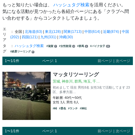
もっと知りたい場合は、
ハッシュタグ検索
を活用ください。
気になる活動が見つかったら各紹介ページにある「クラブへ問
い合わせする」からコンタクトしてみましょう。
エ
： 全国 |
北海道(63)
|
東北(128)
|
関東(1713)
|
中部(614)
|
近畿(874)
|
中国
リ
(202)
|
四国(121)
|
九州(331)
|
沖縄(30)
ア
タ
：
ハッシュタグ検索
#滋賀
#女性歓迎
#群馬
#バイク女子
7
4
6
29
グ
#絶景ツーリング
4
1〜1/1件
ページ: 1
前ページ
｜
次ページ
マッタリツーリング
茨城, 神奈川, 群馬, 埼玉, 千…
初めまして 現在 男性8名 女性3名で活動してます 23
区、多摩方面…
年齢層: 40代〜50代
女性 3人 男性 8人
#峠
#景色
#ランチ
#神社
1〜1/1件
ページ: 1
前ページ
｜
次ページ