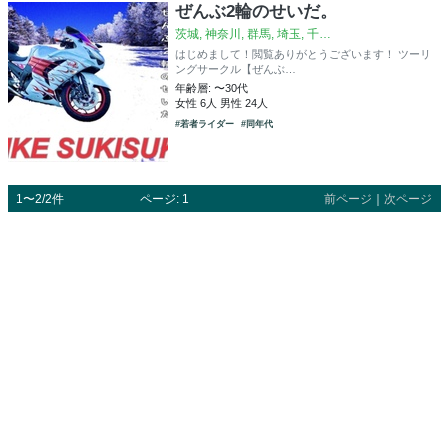
ぜんぶ2輪のせいだ。
茨城, 神奈川, 群馬, 埼玉, 千…
はじめまして！閲覧ありがとうございます！ ツーリ
ングサークル【ぜんぶ…
年齢層: 〜30代
女性 6人 男性 24人
#若者ライダー
#同年代
1〜2/2件
ページ: 1
前ページ
｜
次ページ