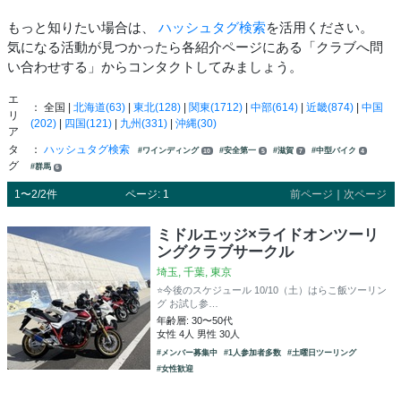
もっと知りたい場合は、
ハッシュタグ検索
を活用ください。
気になる活動が見つかったら各紹介ページにある「クラブへ問
い合わせする」からコンタクトしてみましょう。
エ
： 全国 |
北海道(63)
|
東北(128)
|
関東(1712)
|
中部(614)
|
近畿(874)
|
中国
リ
(202)
|
四国(121)
|
九州(331)
|
沖縄(30)
ア
タ
：
ハッシュタグ検索
#ワインディング
#安全第一
#滋賀
#中型バイク
10
5
7
4
グ
#群馬
6
1〜2/2件
ページ: 1
前ページ
｜
次ページ
ミドルエッジ×ライドオンツーリ
ングクラブサークル
埼玉, 千葉, 東京
⭐️今後のスケジュール 10/10（土）はらこ飯ツーリン
グ お試し参…
年齢層: 30〜50代
女性 4人 男性 30人
#メンバー募集中
#1人参加者多数
#土曜日ツーリング
#女性歓迎