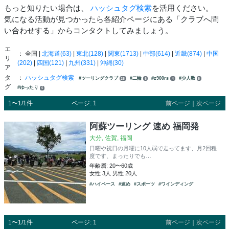
もっと知りたい場合は、
ハッシュタグ検索
を活用ください。
気になる活動が見つかったら各紹介ページにある「クラブへ問
い合わせする」からコンタクトしてみましょう。
エ
： 全国 |
北海道(63)
|
東北(128)
|
関東(1713)
|
中部(614)
|
近畿(874)
|
中国
リ
(202)
|
四国(121)
|
九州(331)
|
沖縄(30)
ア
タ
：
ハッシュタグ検索
#ツーリングクラブ
#二輪
#z900rs
#少人数
25
6
4
5
グ
#ゆったり
4
1〜1/1件
ページ: 1
前ページ
｜
次ページ
阿蘇ツーリング 速め 福岡発
大分, 佐賀, 福岡
日曜や祝日の月曜に10人弱で走ってます、月2回程
度です、まったりでも…
年齢層: 20〜60歳
女性 3人 男性 20人
#ハイペース
#速め
#スポーツ
#ワインディング
1〜1/1件
ページ: 1
前ページ
｜
次ページ