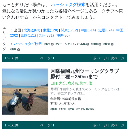
もっと知りたい場合は、
ハッシュタグ検索
を活用ください。
気になる活動が見つかったら各紹介ページにある「クラブへ問
い合わせする」からコンタクトしてみましょう。
エ
： 全国 |
北海道(63)
|
東北(128)
|
関東(1712)
|
中部(614)
|
近畿(874)
|
中国
リ
(202)
|
四国(121)
|
九州(331)
|
沖縄(30)
ア
タ
：
ハッシュタグ検索
#125
#ツーリングメンバー募集
#福岡
#愛知
4
7
6
9
グ
#温泉
8
1〜1/1件
ページ: 1
前ページ
｜
次ページ
月曜福岡九州ツーリングクラブ
原付二種～250ccまで
山口, 大分, 鹿児島, 熊本, 佐…
月曜日午前中から夜までのツーリングをしていま
す。 特にアドレスV12…
年齢層: 40歳前後在籍
女性 0人 男性 2人
#福岡
#九州
#佐賀
#アドレスv125
1〜1/1件
ページ: 1
前ページ
｜
次ページ