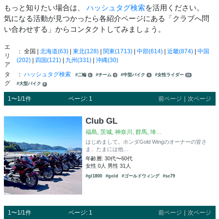
もっと知りたい場合は、
ハッシュタグ検索
を活用ください。
気になる活動が見つかったら各紹介ページにある「クラブへ問
い合わせする」からコンタクトしてみましょう。
エ
： 全国 |
北海道(63)
|
東北(128)
|
関東(1713)
|
中部(614)
|
近畿(874)
|
中国
リ
(202)
|
四国(121)
|
九州(331)
|
沖縄(30)
ア
タ
：
ハッシュタグ検索
#二輪
#チーム
#中型バイク
#女性ライダー
6
5
4
29
グ
#大型バイク
8
1〜1/1件
ページ: 1
前ページ
｜
次ページ
Club GL
福島, 茨城, 神奈川, 群馬, 埼…
はじめまして。ホンダGold Wingのオーナーの皆さ
ま、たまには他…
年齢層: 30代〜60代
女性 0人 男性 31人
#gl1800
#gold
#ゴールドウィング
#sc79
1〜1/1件
ページ: 1
前ページ
｜
次ページ