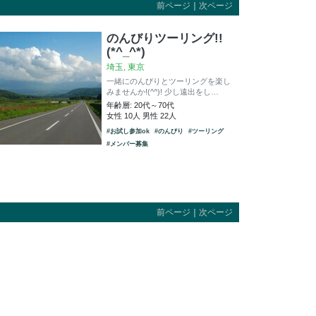
前ページ
｜
次ページ
のんびりツーリング!!
(*^_^*)
埼玉, 東京
一緒にのんびりとツーリングを楽し
みませんか!(^^)! 少し遠出をし…
年齢層: 20代～70代
女性 10人 男性 22人
#お試し参加ok
#のんびり
#ツーリング
#メンバー募集
前ページ
｜
次ページ