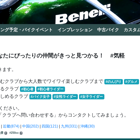
リング予定・バイクイベント
インプレッション
中古バイク
カスタ
なたにぴったりの仲間がきっと見つかる！
#気軽
きます。
しむクラブから大人数でワイワイ楽しむクラブまで
#のんびり
#グルメ
きるクラブ
#初心者
#初心者ライダー
楽しめるクラブ
#バイク女子
#女性ライダー
#女子ライダー
ください。
「クラブへ問い合わせする」からコンタクトしてみましょう。
|
近畿(874)
|
中国(202)
|
四国(121)
|
九州(331)
|
沖縄(30)
絶景
#250cc
7
7