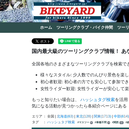
ホーム
ツーリングクラブ・バイク仲間
ツー
国内最大級のツーリングクラブ情報！ あ
全国各地のさまざまなツーリングクラブを検索で
様々なスタイル: 少人数でのんびり景色を楽
初心者歓迎: 初心者の方でも安心して参加で
女性ライダー歓迎: 女性ライダーが安心して
もっと知りたい場合は、
ハッシュタグ検索
を活用
気になる活動が見つかったら各紹介ページにある
エリア
： 全国 |
北海道(63)
|
東北(128)
|
関東(1713)
|
中部(614)
タグ
：
ハッシュタグ検索
#マスツー
#車種不問
#関西
#
9
4
11