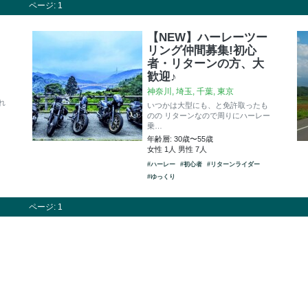
ページ: 1
【NEW】ハーレーツー
リング仲間募集!初心
者・リターンの方、大
歓迎♪
神奈川, 埼玉, 千葉, 東京
れ
いつかは大型にも、と免許取ったも
のの リターンなので周りにハーレー
乗…
年齢層: 30歳〜55歳
女性 1人 男性 7人
#ハーレー
#初心者
#リターンライダー
#ゆっくり
ページ: 1