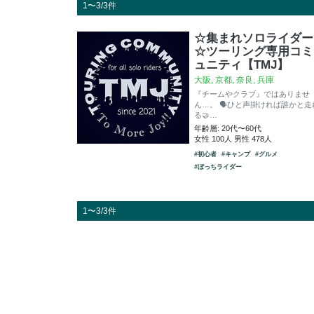
1〜3/3件
☆集まれソロライダー
☆ツーリング専用コミ
ュニティ【TMJ】
大阪, 京都, 奈良, 兵庫
『チームやクラブ』ではありませ
ん…。 🗣ひと声掛ければ誰かと走
る🤝…
年齢層: 20代〜60代
女性 100人 男性 478人
#初心者
#キャンプ
#グルメ
#ぼっちライダー
1〜3/3件