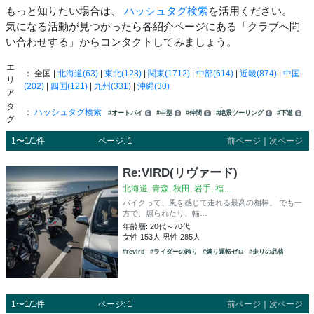
もっと知りたい場合は、
ハッシュタグ検索
を活用ください。
気になる活動が見つかったら各紹介ページにある「クラブへ問
い合わせする」からコンタクトしてみましょう。
エ
： 全国 |
北海道(63)
|
東北(128)
|
関東(1712)
|
中部(614)
|
近畿(874)
|
中国
リ
(202)
|
四国(121)
|
九州(331)
|
沖縄(30)
ア
タ
：
ハッシュタグ検索
#オートバイ
#中型
#仲間
#絶景ツーリング
#下道
6
5
5
4
5
グ
1〜1/1件
ページ: 1
前ページ
｜
次ページ
Re:VIRD(リヴァード)
北海道, 青森, 秋田, 岩手, 福…
バイクって、風を感じて走れる最高の相棒。 でも一
方で、煽られたり、幅…
年齢層: 20代～70代
女性 153人 男性 285人
#revird
#ライダーの誇り
#煽り運転ゼロ
#走りの品格
1〜1/1件
ページ: 1
前ページ
｜
次ページ