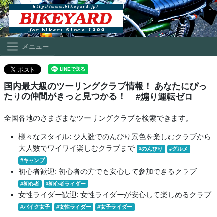
メニュー
国内最大級のツーリングクラブ情報！ あなたにぴっ
たりの仲間がきっと見つかる！
#煽り運転ゼロ
全国各地のさまざまなツーリングクラブを検索できます。
様々なスタイル: 少人数でのんびり景色を楽しむクラブから
大人数でワイワイ楽しむクラブまで
#のんびり
#グルメ
#キャンプ
初心者歓迎: 初心者の方でも安心して参加できるクラブ
#初心者
#初心者ライダー
女性ライダー歓迎: 女性ライダーが安心して楽しめるクラブ
#バイク女子
#女性ライダー
#女子ライダー