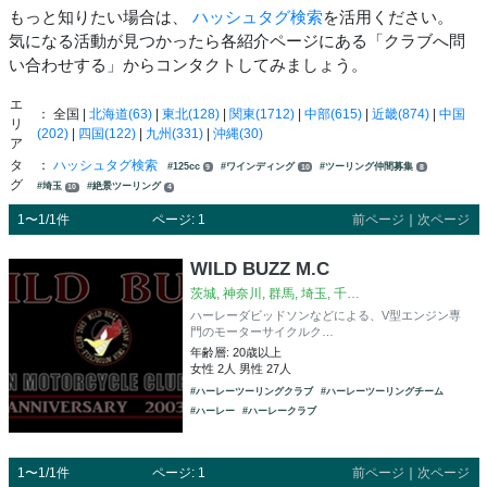
もっと知りたい場合は、
ハッシュタグ検索
を活用ください。
気になる活動が見つかったら各紹介ページにある「クラブへ問
い合わせする」からコンタクトしてみましょう。
エ
： 全国 |
北海道(63)
|
東北(128)
|
関東(1712)
|
中部(615)
|
近畿(874)
|
中国
リ
(202)
|
四国(122)
|
九州(331)
|
沖縄(30)
ア
タ
：
ハッシュタグ検索
#125cc
#ワインディング
#ツーリング仲間募集
9
10
8
グ
#埼玉
#絶景ツーリング
10
4
1〜1/1件
ページ: 1
前ページ
｜
次ページ
WILD BUZZ M.C
茨城, 神奈川, 群馬, 埼玉, 千…
ハーレーダビッドソンなどによる、V型エンジン専
門のモーターサイクルク…
年齢層: 20歳以上
女性 2人 男性 27人
#ハーレーツーリングクラブ
#ハーレーツーリングチーム
#ハーレー
#ハーレークラブ
1〜1/1件
ページ: 1
前ページ
｜
次ページ