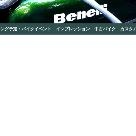
リング予定・バイクイベント
インプレッション
中古バイク
カスタ