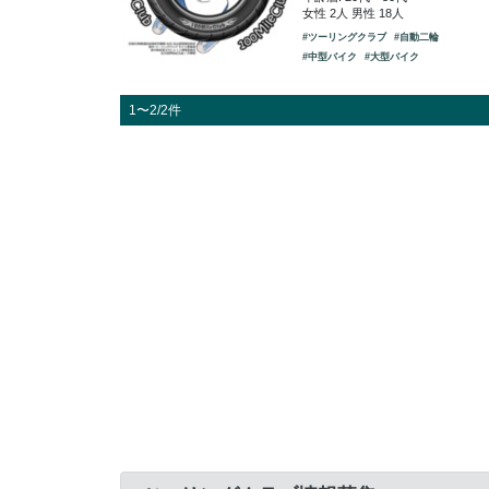
女性 2人 男性 18人
#ツーリングクラブ
#自動二輪
#中型バイク
#大型バイク
1〜2/2件