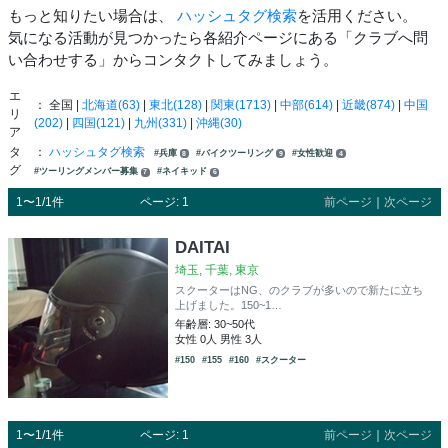
もっと知りたい場合は、
ハッシュタグ検索
を活用ください。
気になる活動が見つかったら各紹介ページにある「クラブへ問
い合わせする」からコンタクトしてみましょう。
エ
： 全国 |
北海道(63)
|
東北(128)
|
関東(1713)
|
中部(614)
|
近畿(874)
|
中国
リ
(202)
|
四国(121)
|
九州(331)
|
沖縄(30)
ア
タ
：
ハッシュタグ検索
#兵庫
#バイクツーリング
#女性歓迎
8
9
4
グ
#ツーリングメンバー募集
#ネイキッド
7
6
1〜1/1件
ページ: 1
前ページ
｜
次ページ
DAITAI
埼玉, 千葉, 東京
スクーターはNG、のクラブが多いので新たに立ち
上げました。150~1…
年齢層: 30~50代
女性 0人 男性 3人
#150
#155
#160
#スクーター
1〜1/1件
ページ: 1
前ページ
｜
次ページ