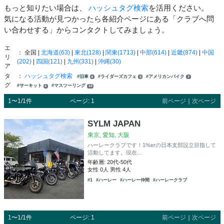
もっと知りたい場合は、
ハッシュタグ検索
を活用ください。
気になる活動が見つかったら各紹介ページにある「クラブへ問
い合わせする」からコンタクトしてみましょう。
エ
： 全国 |
北海道(63)
|
東北(128)
|
関東(1713)
|
中部(614)
|
近畿(874)
|
中国
リ
(202)
|
四国(121)
|
九州(331)
|
沖縄(30)
ア
タ
：
ハッシュタグ検索
#旧車
#ライダーズカフェ
#アメリカンバイク
4
5
7
グ
#サーキット
#マスツーリング
4
10
1〜1/1件
ページ: 1
前ページ
｜
次ページ
SYLM JAPAN
東京, 愛知, 大阪
ハーレークラブです！1%erの日本支部設立目指して
活動してます。現在…
年齢層: 20代-50代
女性 0人 男性 4人
#1
#ハーレー
#ハーレー仲間
#ハーレークラブ
1〜1/1件
ページ: 1
前ページ
｜
次ページ