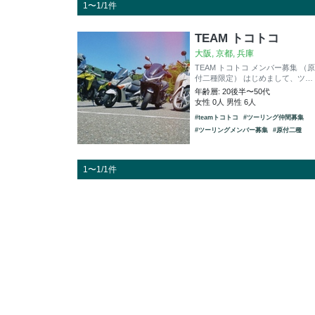
1〜1/1件
TEAM トコトコ
大阪, 京都, 兵庫
TEAM トコトコ メンバー募集 （原
付二種限定） はじめまして、ツ…
年齢層: 20後半〜50代
女性 0人 男性 6人
#teamトコトコ
#ツーリング仲間募集
#ツーリングメンバー募集
#原付二種
1〜1/1件