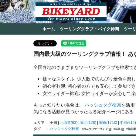
ホーム
ツーリングクラブ・バイク仲間
ツー
国内最大級のツーリングクラブ情報！ あ
全国各地のさまざまなツーリングクラブを検索で
様々なスタイル: 少人数でのんびり景色を楽
初心者歓迎: 初心者の方でも安心して参加で
女性ライダー歓迎: 女性ライダーが安心して
もっと知りたい場合は、
ハッシュタグ検索
を活用
気になる活動が見つかったら各紹介ページにある
エリア
： 全国 |
北海道(63)
|
東北(128)
|
関東(1713)
|
中部(614)
タグ
：
ハッシュタグ検索
#のんびりツーリング
#林道
#初心
5
6