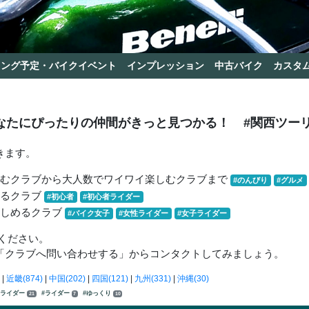
リング予定・バイクイベント
インプレッション
中古バイク
カスタ
なたにぴったりの仲間がきっと見つかる！
#関西ツー
きます。
しむクラブから大人数でワイワイ楽しむクラブまで
#のんびり
#グルメ
きるクラブ
#初心者
#初心者ライダー
楽しめるクラブ
#バイク女子
#女性ライダー
#女子ライダー
ください。
「クラブへ問い合わせする」からコンタクトしてみましょう。
|
近畿(874)
|
中国(202)
|
四国(121)
|
九州(331)
|
沖縄(30)
者ライダー
#ライダー
#ゆっくり
21
7
10