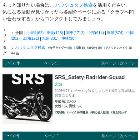
もっと知りたい場合は、
ハッシュタグ検索
を活用ください。
気になる活動が見つかったら各紹介ページにある「クラブへ問
い合わせする」からコンタクトしてみましょう。
エ
： 全国 |
北海道(63)
|
東北(128)
|
関東(1713)
|
中部(614)
|
近畿(874)
|
中国
リ
(202)
|
四国(121)
|
九州(331)
|
沖縄(30)
ア
タ
：
ハッシュタグ検索
#女子ライダー
#兵庫
#z900rs
#アメリカンバイク
10
8
4
7
グ
#峠
6
1〜1/1件
ページ: 1
前ページ
｜
次ページ
SRS_Safety-Radrider-Squad
宮城
2025年7月にチームを設立しました❗️ 拠点は宮城県黒
川郡になりま…
年齢層: 20-50
女性 0人 男性 3人
#宮城県
#バイク仲間募集
#初心者大歓迎
#男女問わず
1〜1/1件
ページ: 1
前ページ
｜
次ページ