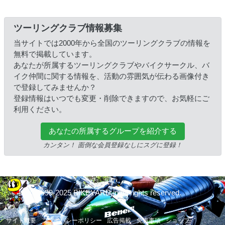
ツーリングクラブ情報募集
当サイトでは2000年から全国のツーリングクラブの情報を
無料で掲載しています。
あなたが所属するツーリングクラブやバイクサークル、バ
イク仲間に関する情報を、活動の雰囲気が伝わる画像付き
で登録してみませんか？
登録情報はいつでも変更・削除できますので、お気軽にご
利用ください。
あなたの所属するグループを紹介する
カンタン！ 面倒な会員登録なしにスグに登録！
© 1999-2025 BIKEYARD.jp All rights reserved.
サイト概要
プライバシーポリシー
広告掲載
免責事項
ショップ