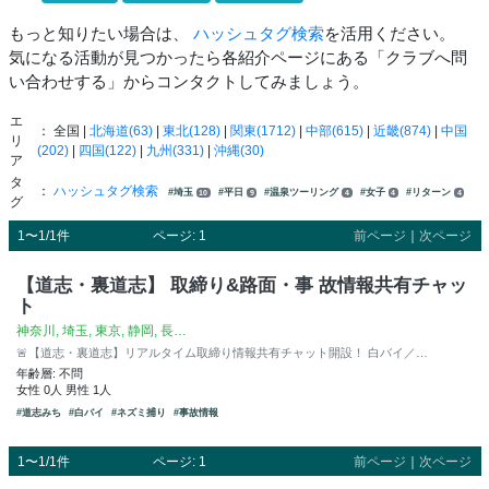
もっと知りたい場合は、
ハッシュタグ検索
を活用ください。
気になる活動が見つかったら各紹介ページにある「クラブへ問
い合わせする」からコンタクトしてみましょう。
エ
： 全国 |
北海道(63)
|
東北(128)
|
関東(1712)
|
中部(615)
|
近畿(874)
|
中国
リ
(202)
|
四国(122)
|
九州(331)
|
沖縄(30)
ア
タ
：
ハッシュタグ検索
#埼玉
#平日
#温泉ツーリング
#女子
#リターン
10
9
4
4
4
グ
1〜1/1件
ページ: 1
前ページ
｜
次ページ
【道志・裏道志】 取締り&路面・事 故情報共有チャッ
ト
神奈川, 埼玉, 東京, 静岡, 長…
🚨【道志・裏道志】リアルタイム取締り情報共有チャット開設！ 白バイ／…
年齢層: 不問
女性 0人 男性 1人
#道志みち
#白バイ
#ネズミ捕り
#事故情報
1〜1/1件
ページ: 1
前ページ
｜
次ページ