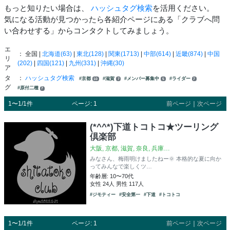
もっと知りたい場合は、
ハッシュタグ検索
を活用ください。
気になる活動が見つかったら各紹介ページにある「クラブへ問
い合わせする」からコンタクトしてみましょう。
エ
： 全国 |
北海道(63)
|
東北(128)
|
関東(1713)
|
中部(614)
|
近畿(874)
|
中国
リ
(202)
|
四国(121)
|
九州(331)
|
沖縄(30)
ア
タ
：
ハッシュタグ検索
#京都
#滋賀
#メンバー募集中
#ライダー
10
7
5
7
グ
#原付二種
7
1〜1/1件
ページ: 1
前ページ
｜
次ページ
(*^^*)下道トコトコ★ツーリング
倶楽部
大阪, 京都, 滋賀, 奈良, 兵庫…
みなさん、梅雨明けましたねー🌞 本格的な夏に向か
ってみんなで楽しくツ…
年齢層: 10〜70代
女性 24人 男性 117人
#ジモティー
#安全第一
#下道
#トコトコ
1〜1/1件
ページ: 1
前ページ
｜
次ページ