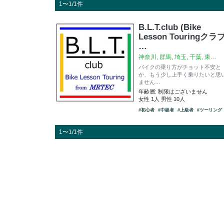
1〜1/1件
B.L.T.club (Bike
Lesson Touringクラブ
…
神奈川, 群馬, 埼玉, 千葉, 東…
バイクの乗り方がチョット不安と
か、もう少し上手く乗りたいと思
ません…
年齢層: 制限はございません
女性 1人 男性 10人
#初心者
#中級者
#上級者
#ツーリング
1〜1/1件