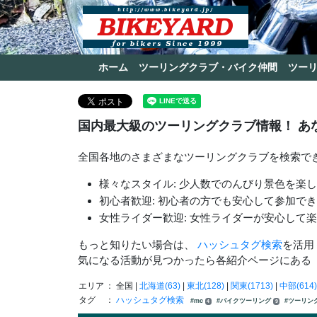
ホーム
ツーリングクラブ・バイク仲間
ツー
国内最大級のツーリングクラブ情報！ あ
全国各地のさまざまなツーリングクラブを検索で
様々なスタイル: 少人数でのんびり景色を楽
初心者歓迎: 初心者の方でも安心して参加で
女性ライダー歓迎: 女性ライダーが安心して
もっと知りたい場合は、
ハッシュタグ検索
を活用
気になる活動が見つかったら各紹介ページにある
エリア
： 全国 |
北海道(63)
|
東北(128)
|
関東(1713)
|
中部(614)
タグ
：
ハッシュタグ検索
#mc
#バイクツーリング
#ツーリン
4
9