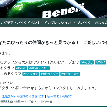
リング予定・バイクイベント
インプレッション
中古バイク
カスタ
なたにぴったりの仲間がきっと見つかる！
#楽しいバ
きます。
しむクラブから大人数でワイワイ楽しむクラブまで
#のんびり
#グルメ
きるクラブ
#初心者
#初心者ライダー
楽しめるクラブ
#バイク女子
#女性ライダー
#女子ライダー
ください。
「クラブへ問い合わせする」からコンタクトしてみましょう。
|
近畿(874)
|
中国(202)
|
四国(121)
|
九州(331)
|
沖縄(30)
グ仲間募集
#絶景ツーリング
#ソロライダー
8
4
4