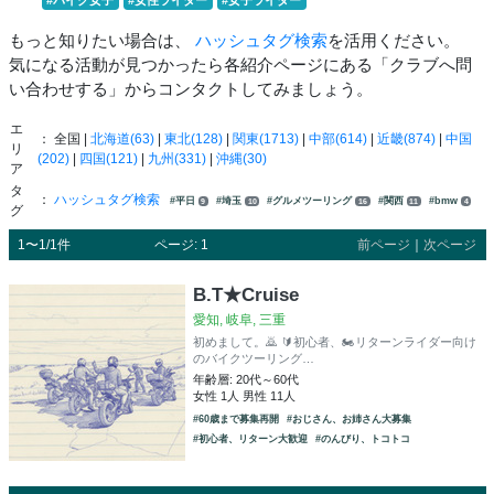
もっと知りたい場合は、
ハッシュタグ検索
を活用ください。
気になる活動が見つかったら各紹介ページにある「クラブへ問
い合わせする」からコンタクトしてみましょう。
エ
： 全国 |
北海道(63)
|
東北(128)
|
関東(1713)
|
中部(614)
|
近畿(874)
|
中国
リ
(202)
|
四国(121)
|
九州(331)
|
沖縄(30)
ア
タ
：
ハッシュタグ検索
#平日
#埼玉
#グルメツーリング
#関西
#bmw
9
10
16
11
4
グ
1〜1/1件
ページ: 1
前ページ
｜
次ページ
B.T★Cruise
愛知, 岐阜, 三重
初めまして。🙇 🔰初心者、🏍️リターンライダー向け
のバイクツーリング…
年齢層: 20代～60代
女性 1人 男性 11人
#60歳まで募集再開
#おじさん、お姉さん大募集
#初心者、リターン大歓迎
#のんびり、トコトコ