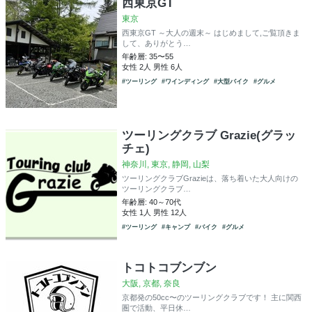
西東京GT
東京
西東京GT ～大人の週末～ はじめまして,ご覧頂きま
して、ありがとう…
年齢層: 35〜55
女性 2人 男性 6人
#ツーリング
#ワインディング
#大型バイク
#グルメ
ツーリングクラブ Grazie(グラッ
チェ)
神奈川, 東京, 静岡, 山梨
ツーリングクラブGrazieは、落ち着いた大人向けの
ツーリングクラブ…
年齢層: 40～70代
女性 1人 男性 12人
#ツーリング
#キャンプ
#バイク
#グルメ
トコトコブンブン
大阪, 京都, 奈良
京都発の50cc〜のツーリングクラブです！ 主に関西
圏で活動、平日休…