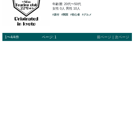
年齢層: 20代〜50代
女性 0人 男性 10人
#原付
#関西
#初心者
#グルメ
1〜4/4件
ページ: 1
前ページ
｜
次ページ