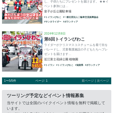
し、子供たちにプレゼントを届けます。 ★★イ
ベント参加には…
皇子が丘公園駐車場
#トイランびわこ
#一般社団法人二輪車交流振興協会
#サンタライダー
#ボランティア
2024年12月8日
第6回トイランびわこ
ライダーがクリスマスコスチュームを着て街を
パレードし、児童養護施設の子どもたちへプレ
ゼントを届けます…
近江富士花緑公園 植物園
#トイラン
#トイランびわこ
#滋賀県
#ボランティア
1〜5/5件
ページ: 1
前ページ
｜
次ページ
ツーリング予定などイベント情報募集
当サイトでは全国のバイクイベント情報を無料で掲載して
います。