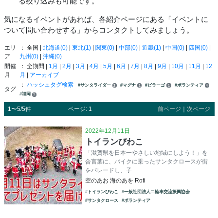
る絞り込みも可能です。
気になるイベントがあれば、各紹介ページにある「イベントに
ついて問い合わせする」からコンタクトしてみましょう。
エリ
： 全国 |
北海道(0)
|
東北(1)
|
関東(0)
|
中部(0)
|
近畿(1)
|
中国(0)
|
四国(0)
|
ア
九州(0)
|
沖縄(0)
開催
： 全期間 |
1月
|
2月
|
3月
|
4月
|
5月
|
6月
|
7月
|
8月
|
9月
|
10月
|
11月
|
12
月
月
|
アーカイブ
：
ハッシュタグ検索
#サンタライダー
#マグナ
#ビラーゴ
#ボランティア
2
1
1
4
タグ
#福岡
1
1〜5/5件
ページ: 1
前ページ
｜
次ページ
2022年12月11日
トイランびわこ
「滋賀県を日本一やさしい地域にしよう！」を
合言葉に、バイクに乗ったサンタクロースが街
をパレードし、子…
空のあお 海のあを Roti
#トイランびわこ
#一般社団法人二輪車交流振興協会
#サンタクロース
#ボランティア