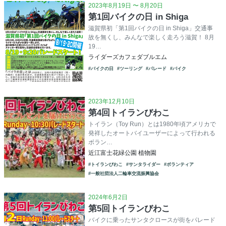
2023年8月19日 〜 8月20日
第1回バイクの日 in Shiga
滋賀県初「第1回バイクの日 in Shiga」交通事
故を無くし、みんなで楽しく走ろう滋賀！ 8月
19…
ライダーズカフェダブルエム
#バイクの日
#ツーリング
#パレード
#バイク
2023年12月10日
第4回トイランびわこ
トイラン（Toy Run）とは1980年頃アメリカで
発祥したオートバイユーザーによって行われる
ボラン…
近江富士花緑公園 植物園
#トイランびわこ
#サンタライダー
#ボランティア
#一般社団法人二輪車交流振興協会
2024年6月2日
第5回トイランびわこ
バイクに乗ったサンタクロースが街をパレード