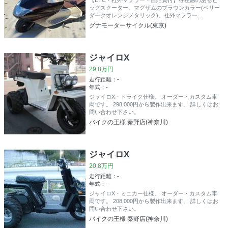
ッグスクーター。マグザムのブラウンカラー(ベリー
ダークオレンジメタリック)。社外マフラー...
グナモーターサイクル(東京)
ジャイロX
29.8万円
走行距離：-
年式：-
ジャイロX・トライク仕様。 オーダー・カスタム車
両です。 298,000円から製作出来ます。 詳しくはお
問い合わせ下さい。
バイクの王様 秦野店(神奈川)
ジャイロX
20.8万円
走行距離：-
年式：-
ジャイロX・ミニカー仕様。 オーダー・カスタム車
両です。 208,000円から製作出来ます。 詳しくはお
問い合わせ下さい。
バイクの王様 秦野店(神奈川)