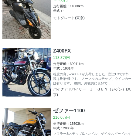
12.9万円
走行距離：11000km
年式：-
モトグレート(東京)
Z400FX
118.8万円
走行距離：39041km
年式：1981年
程度の良いZ400FXが入荷しました、型はE3です外
装はE4仕様です、 ノーマルのステップ、ウインカー
は有ります、 機関、外観共に良好で...
バイクアドバイザー ＺＩＧＥＮ（ジゲン）(東
京)
ゼファー1100
216.0万円
走行距離：13503km
年式：2006年
マフラー&ステップ&ハンドル、ゲイルスピードホイ