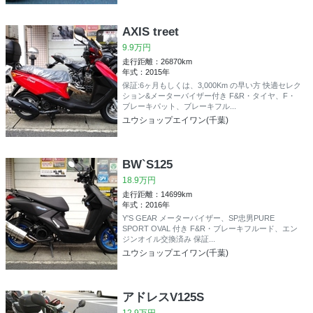
AXIS treet
9.9万円
走行距離：26870km
年式：2015年
保証:6ヶ月もしくは、3,000Km の早い方 快適セレク
ション&メーターバイザー付き F&R・タイヤ、F・
ブレーキパット、ブレーキフル...
ユウショップエイワン(千葉)
BW`S125
18.9万円
走行距離：14699km
年式：2016年
Y'S GEAR メーターバイザー、SP忠男PURE
SPORT OVAL 付き F&R・ブレーキフルード、エン
ジンオイル交換済み 保証...
ユウショップエイワン(千葉)
アドレスV125S