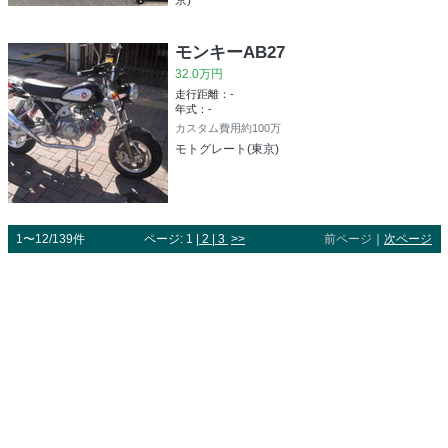
モンキーAB27
32.0万円
走行距離：-
年式：-
カスタム費用約100万
モトグレート(東京)
1〜12/139件
ページ: 1 |
2
|
3
>>
前ページ
｜
次ページ