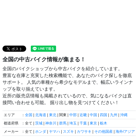
全国の中古バイク情報が集まる！
全国のバイクショップから中古バイクを紹介しています。
豊富な在庫と充実した検索機能で、あなたのバイク探しを徹底
サポート。 人気の車種から希少なモデルまで、幅広いラインナ
ップを取り揃えています。
近所の販売店情報も掲載されているので、気になるバイクは直
接問い合わせも可能。 掘り出し物を見つけてください！
エリア
：
全国
|
北海道
|
東北
| 関東 |
中部
|
近畿
|
中国
|
四国
|
九州
|
沖縄
都道府県
：全て |
茨城
|
神奈川
|
群馬
|
埼玉
|
千葉
|
東京
|
栃木
メーカー
：全て |
ホンダ
|
ヤマハ
|
スズキ
|
カワサキ
|
その他国産
|
海外/アジア
|