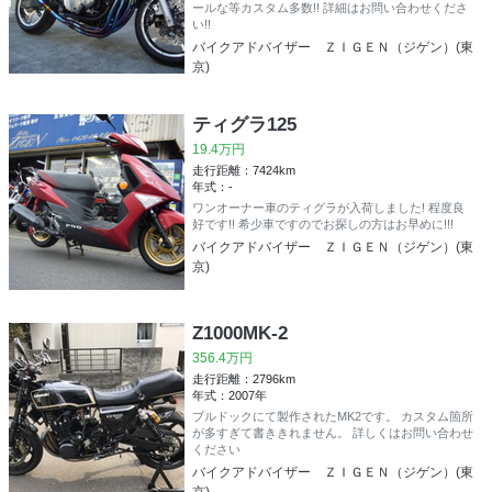
ールな等カスタム多数!! 詳細はお問い合わせくださ
い!!
バイクアドバイザー ＺＩＧＥＮ（ジゲン）(東
京)
ティグラ125
19.4万円
走行距離：7424km
年式：-
ワンオーナー車のティグラが入荷しました! 程度良
好です!! 希少車ですのでお探しの方はお早めに!!!
バイクアドバイザー ＺＩＧＥＮ（ジゲン）(東
京)
Z1000MK-2
356.4万円
走行距離：2796km
年式：2007年
ブルドックにて製作されたMK2です。 カスタム箇所
が多すぎて書ききれません。 詳しくはお問い合わせ
ください
バイクアドバイザー ＺＩＧＥＮ（ジゲン）(東
京)