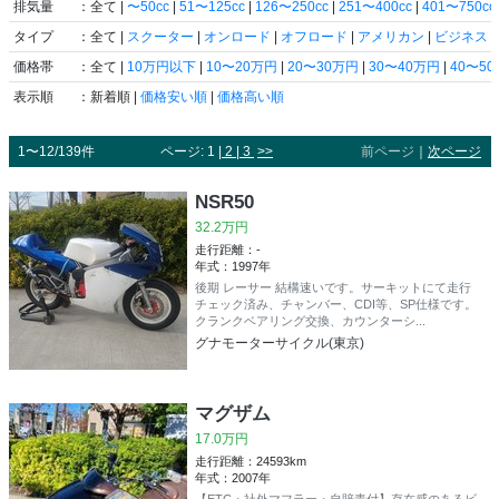
排気量
：全て |
〜50cc
|
51〜125cc
|
126〜250cc
|
251〜400cc
|
401〜750cc
タイプ
：全て |
スクーター
|
オンロード
|
オフロード
|
アメリカン
|
ビジネス
|
価格帯
：全て |
10万円以下
|
10〜20万円
|
20〜30万円
|
30〜40万円
|
40〜5
表示順
：新着順 |
価格安い順
|
価格高い順
1〜12/139件
ページ: 1 |
2
|
3
>>
前ページ
｜
次ページ
NSR50
32.2万円
走行距離：-
年式：1997年
後期 レーサー 結構速いです。サーキットにて走行
チェック済み、チャンバー、CDI等、SP仕様です。
クランクベアリング交換、カウンターシ...
グナモーターサイクル(東京)
マグザム
17.0万円
走行距離：24593km
年式：2007年
【ETC・社外マフラー・自賠責付】存在感のあるビ