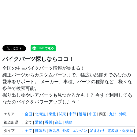
バイクパーツ探しならココ！
全国の中古バイクパーツ情報が集まる！
純正パーツからカスタムパーツまで、幅広い品揃えであなたの
愛車をサポート。 メーカー、車種、パーツの種類など、様々な
条件で検索可能。
掘り出し物やレアパーツも見つかるかも！？ 今すぐ利用してあ
なたのバイクをパワーアップしよう！
エリア
：
全国
|
北海道
|
東北
|
関東
|
中部
|
近畿
|
中国
| 四国 |
九州
|
沖縄
都道府県
：全て |
愛媛
|
香川
|
高知
|
徳島
タイプ
：
全て
|
排気系
|
吸気系
|
外装
|
エンジン
|
足まわり
|
電装系・保安系
|