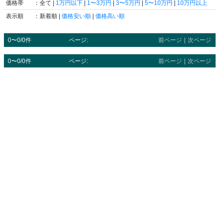
価格帯
：全て |
1万円以下
|
1〜3万円
|
3〜5万円
|
5〜10万円
|
10万円以上
表示順
：新着順 |
価格安い順
|
価格高い順
0〜0/0件
ページ:
前ページ
｜
次ページ
0〜0/0件
ページ:
前ページ
｜
次ページ