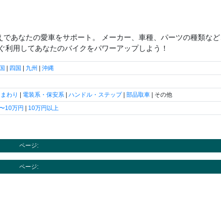
えであなたの愛車をサポート。 メーカー、車種、パーツの種類など
すぐ利用してあなたのバイクをパワーアップしよう！
国
|
四国
|
九州
|
沖縄
足まわり
|
電装系・保安系
|
ハンドル・ステップ
|
部品取車
| その他
5〜10万円
|
10万円以上
ページ:
ページ: