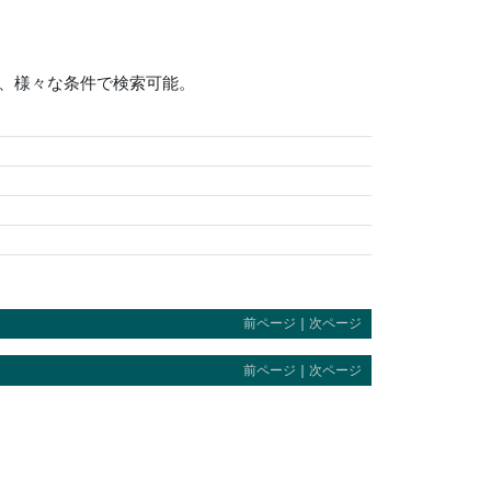
、様々な条件で検索可能。
前ページ
｜
次ページ
前ページ
｜
次ページ