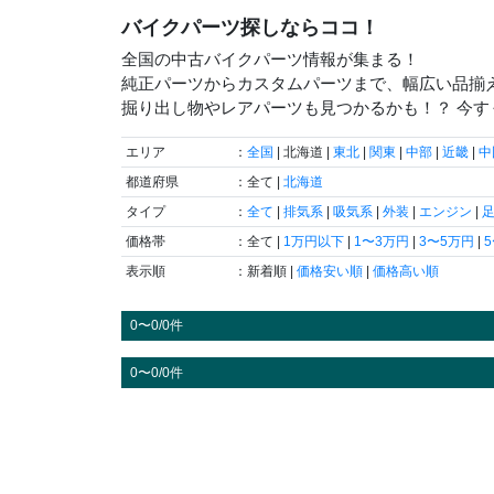
バイクパーツ探しならココ！
全国の中古バイクパーツ情報が集まる！
純正パーツからカスタムパーツまで、幅広い品揃
掘り出し物やレアパーツも見つかるかも！？ 今
エリア
：
全国
| 北海道 |
東北
|
関東
|
中部
|
近畿
|
中
都道府県
：全て |
北海道
タイプ
：
全て
|
排気系
|
吸気系
|
外装
|
エンジン
|
価格帯
：全て |
1万円以下
|
1〜3万円
|
3〜5万円
|
表示順
：新着順 |
価格安い順
|
価格高い順
0〜0/0件
0〜0/0件