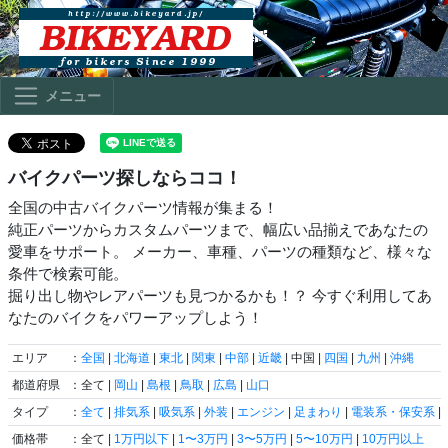
メニュー
バイクパーツ探しならココ！
全国の中古バイクパーツ情報が集まる！
純正パーツからカスタムパーツまで、幅広い品揃えであなたの
愛車をサポート。 メーカー、車種、パーツの種類など、様々な
条件で検索可能。
掘り出し物やレアパーツも見つかるかも！？ 今すぐ利用してあ
なたのバイクをパワーアップしよう！
エリア
：
全国
|
北海道
|
東北
|
関東
|
中部
|
近畿
| 中国 |
四国
|
九州
|
沖縄
都道府県
：全て |
岡山
|
島根
|
鳥取
|
広島
|
山口
タイプ
：
全て
|
排気系
|
吸気系
|
外装
|
エンジン
|
足まわり
|
電装系・保安系
|
価格帯
：全て |
1万円以下
|
1〜3万円
|
3〜5万円
|
5〜10万円
|
10万円以上