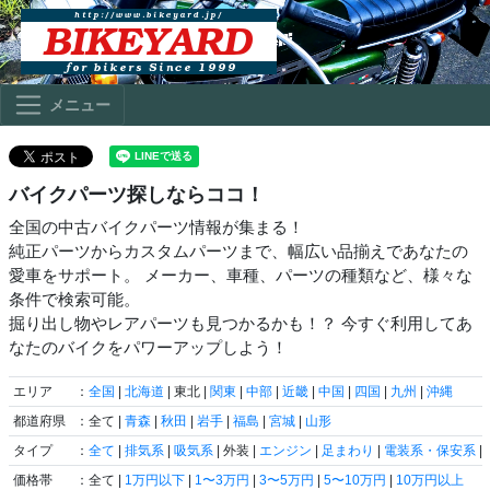
メニュー
バイクパーツ探しならココ！
全国の中古バイクパーツ情報が集まる！
純正パーツからカスタムパーツまで、幅広い品揃えであなたの
愛車をサポート。 メーカー、車種、パーツの種類など、様々な
条件で検索可能。
掘り出し物やレアパーツも見つかるかも！？ 今すぐ利用してあ
なたのバイクをパワーアップしよう！
エリア
：
全国
|
北海道
| 東北 |
関東
|
中部
|
近畿
|
中国
|
四国
|
九州
|
沖縄
都道府県
：全て |
青森
|
秋田
|
岩手
|
福島
|
宮城
|
山形
タイプ
：
全て
|
排気系
|
吸気系
| 外装 |
エンジン
|
足まわり
|
電装系・保安系
|
価格帯
：全て |
1万円以下
|
1〜3万円
|
3〜5万円
|
5〜10万円
|
10万円以上