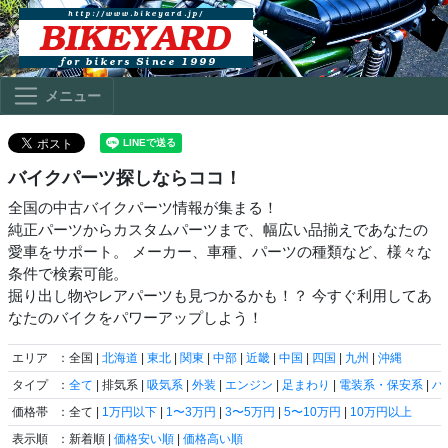
メニュー
バイクパーツ探しならココ！
全国の中古バイクパーツ情報が集まる！
純正パーツからカスタムパーツまで、幅広い品揃えであなたの
愛車をサポート。 メーカー、車種、パーツの種類など、様々な
条件で検索可能。
掘り出し物やレアパーツも見つかるかも！？ 今すぐ利用してあ
なたのバイクをパワーアップしよう！
エリア
：全国 |
北海道
|
東北
|
関東
|
中部
|
近畿
|
中国
|
四国
|
九州
|
沖縄
タイプ
：
全て
| 排気系 |
吸気系
|
外装
|
エンジン
|
足まわり
|
電装系・保安系
|
ハ
価格帯
：全て |
1万円以下
|
1〜3万円
|
3〜5万円
|
5〜10万円
|
10万円以上
表示順
：新着順 |
価格安い順
|
価格高い順