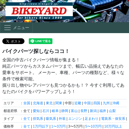
メニュー
バイクパーツ探しならココ！
全国の中古バイクパーツ情報が集まる！
純正パーツからカスタムパーツまで、幅広い品揃えであなたの
愛車をサポート。 メーカー、車種、パーツの種類など、様々な
条件で検索可能。
掘り出し物やレアパーツも見つかるかも！？ 今すぐ利用してあ
なたのバイクをパワーアップしよう！
エリア
：
全国
|
北海道
|
東北
|
関東
| 中部 |
近畿
|
中国
|
四国
|
九州
|
沖縄
都道府県
：全て |
愛知
|
石川
|
岐阜
|
静岡
|
富山
|
長野
|
新潟
|
福井
|
山梨
タイプ
：
全て
|
排気系
|
吸気系
|
外装
|
エンジン
|
足まわり
|
電装系・保安系
|
価格帯
：
全て
|
1万円以下
|
1〜3万円
| 3〜5万円 |
5〜10万円
|
10万円以上