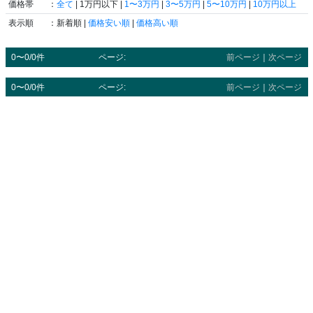
価格帯
：
全て
| 1万円以下 |
1〜3万円
|
3〜5万円
|
5〜10万円
|
10万円以上
表示順
：新着順 |
価格安い順
|
価格高い順
0〜0/0件
ページ:
前ページ
｜
次ページ
0〜0/0件
ページ:
前ページ
｜
次ページ