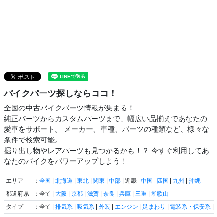
バイクパーツ探しならココ！
全国の中古バイクパーツ情報が集まる！
純正パーツからカスタムパーツまで、幅広い品揃えであなたの
愛車をサポート。 メーカー、車種、パーツの種類など、様々な
条件で検索可能。
掘り出し物やレアパーツも見つかるかも！？ 今すぐ利用してあ
なたのバイクをパワーアップしよう！
エリア
：
全国
|
北海道
|
東北
|
関東
|
中部
| 近畿 |
中国
|
四国
|
九州
|
沖縄
都道府県
：全て |
大阪
|
京都
|
滋賀
|
奈良
|
兵庫
|
三重
|
和歌山
タイプ
：全て |
排気系
|
吸気系
|
外装
|
エンジン
|
足まわり
|
電装系・保安系
|