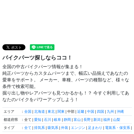
バイクパーツ探しならココ！
全国の中古バイクパーツ情報が集まる！
純正パーツからカスタムパーツまで、幅広い品揃えであなたの
愛車をサポート。 メーカー、車種、パーツの種類など、様々な
条件で検索可能。
掘り出し物やレアパーツも見つかるかも！？ 今すぐ利用してあ
なたのバイクをパワーアップしよう！
エリア
：
全国
|
北海道
|
東北
|
関東
| 中部 |
近畿
|
中国
|
四国
|
九州
|
沖縄
都道府県
：全て |
愛知
|
石川
|
岐阜
|
静岡
|
富山
|
長野
|
新潟
|
福井
|
山梨
タイプ
：
全て
|
排気系
|
吸気系
|
外装
|
エンジン
|
足まわり
|
電装系・保安系
|