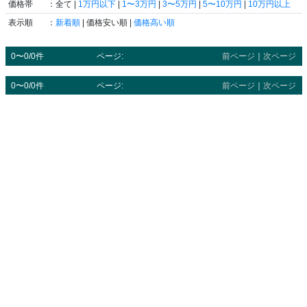
価格帯
：全て |
1万円以下
|
1〜3万円
|
3〜5万円
|
5〜10万円
|
10万円以上
表示順
：
新着順
| 価格安い順 |
価格高い順
0〜0/0件
ページ:
前ページ
｜
次ページ
0〜0/0件
ページ:
前ページ
｜
次ページ