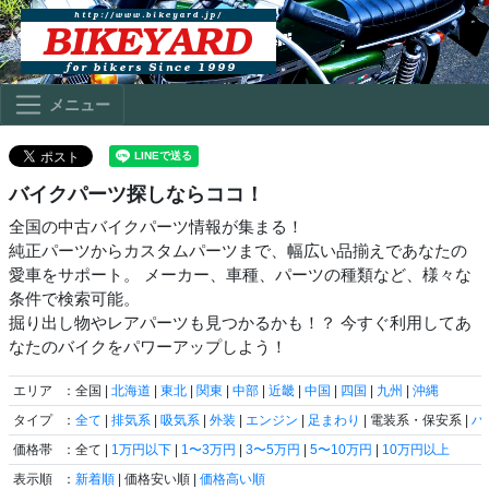
メニュー
バイクパーツ探しならココ！
全国の中古バイクパーツ情報が集まる！
純正パーツからカスタムパーツまで、幅広い品揃えであなたの
愛車をサポート。 メーカー、車種、パーツの種類など、様々な
条件で検索可能。
掘り出し物やレアパーツも見つかるかも！？ 今すぐ利用してあ
なたのバイクをパワーアップしよう！
エリア
：全国 |
北海道
|
東北
|
関東
|
中部
|
近畿
|
中国
|
四国
|
九州
|
沖縄
タイプ
：
全て
|
排気系
|
吸気系
|
外装
|
エンジン
|
足まわり
| 電装系・保安系 |
ハ
価格帯
：全て |
1万円以下
|
1〜3万円
|
3〜5万円
|
5〜10万円
|
10万円以上
表示順
：
新着順
| 価格安い順 |
価格高い順