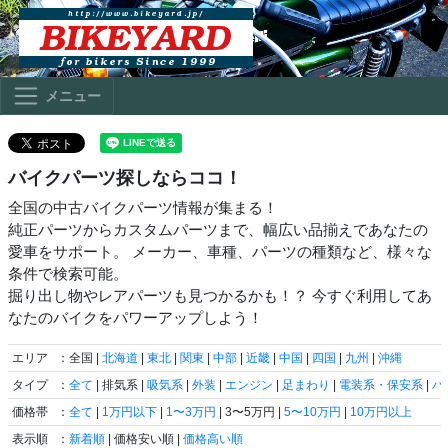
メニュー
バイクパーツ探しならココ！
全国の中古バイクパーツ情報が集まる！
純正パーツからカスタムパーツまで、幅広い品揃えであなたの
愛車をサポート。 メーカー、車種、パーツの種類など、様々な
条件で検索可能。
掘り出し物やレアパーツも見つかるかも！？ 今すぐ利用してあ
なたのバイクをパワーアップしよう！
エリア
：全国 |
北海道
|
東北
|
関東
|
中部
|
近畿
|
中国
|
四国
|
九州
|
沖縄
タイプ
：
全て
| 排気系 |
吸気系
|
外装
|
エンジン
|
足まわり
|
電装系・保安系
|
ハ
価格帯
：
全て
|
1万円以下
|
1〜3万円
| 3〜5万円 |
5〜10万円
|
10万円以上
表示順
：
新着順
| 価格安い順 |
価格高い順