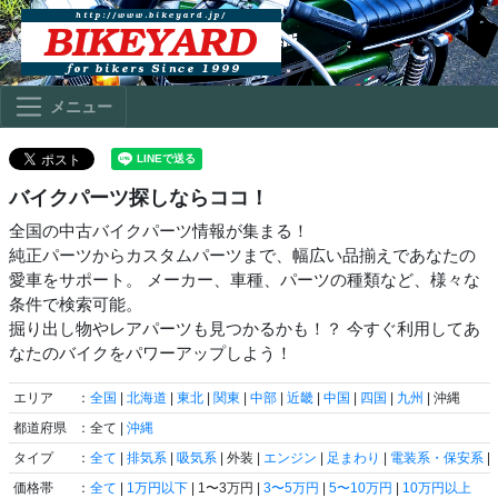
メニュー
バイクパーツ探しならココ！
全国の中古バイクパーツ情報が集まる！
純正パーツからカスタムパーツまで、幅広い品揃えであなたの
愛車をサポート。 メーカー、車種、パーツの種類など、様々な
条件で検索可能。
掘り出し物やレアパーツも見つかるかも！？ 今すぐ利用してあ
なたのバイクをパワーアップしよう！
エリア
：
全国
|
北海道
|
東北
|
関東
|
中部
|
近畿
|
中国
|
四国
|
九州
| 沖縄
都道府県
：全て |
沖縄
タイプ
：
全て
|
排気系
|
吸気系
| 外装 |
エンジン
|
足まわり
|
電装系・保安系
|
価格帯
：
全て
|
1万円以下
| 1〜3万円 |
3〜5万円
|
5〜10万円
|
10万円以上