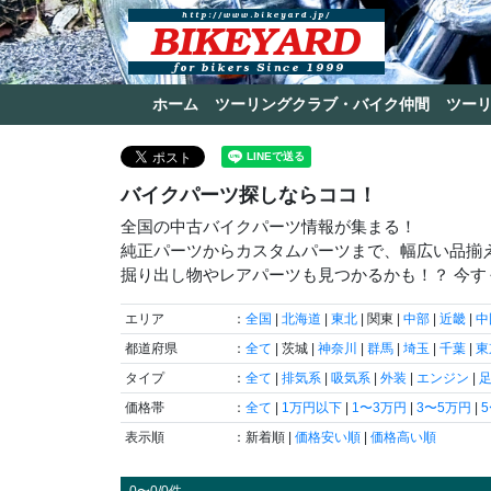
ホーム
ツーリングクラブ・バイク仲間
ツー
バイクパーツ探しならココ！
全国の中古バイクパーツ情報が集まる！
純正パーツからカスタムパーツまで、幅広い品揃
掘り出し物やレアパーツも見つかるかも！？ 今
エリア
：
全国
|
北海道
|
東北
| 関東 |
中部
|
近畿
|
中
都道府県
：
全て
| 茨城 |
神奈川
|
群馬
|
埼玉
|
千葉
|
東
タイプ
：
全て
|
排気系
|
吸気系
|
外装
|
エンジン
|
価格帯
：
全て
|
1万円以下
|
1〜3万円
|
3〜5万円
|
表示順
：新着順 |
価格安い順
|
価格高い順