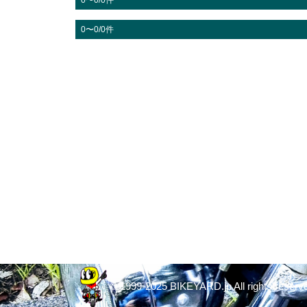
0〜0/0件
0〜0/0件
© 1999-2025 BIKEYARD.jp All rights reserv