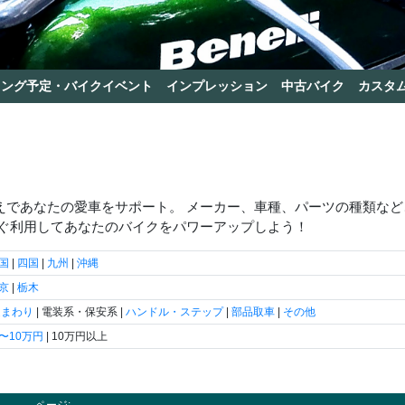
リング予定・バイクイベント
インプレッション
中古バイク
カスタ
えであなたの愛車をサポート。 メーカー、車種、パーツの種類など
すぐ利用してあなたのバイクをパワーアップしよう！
国
|
四国
|
九州
|
沖縄
京
|
栃木
足まわり
| 電装系・保安系 |
ハンドル・ステップ
|
部品取車
|
その他
5〜10万円
| 10万円以上