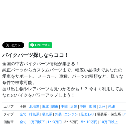
バイクパーツ探しならココ！
全国の中古バイクパーツ情報が集まる！
純正パーツからカスタムパーツまで、幅広い品揃えであなたの
愛車をサポート。 メーカー、車種、パーツの種類など、様々な
条件で検索可能。
掘り出し物やレアパーツも見つかるかも！？ 今すぐ利用してあ
なたのバイクをパワーアップしよう！
エリア
：全国 |
北海道
|
東北
|
関東
|
中部
|
近畿
|
中国
|
四国
|
九州
|
沖縄
タイプ
：
全て
|
排気系
|
吸気系
|
外装
|
エンジン
|
足まわり
| 電装系・保安系 |
ハ
価格帯
：
全て
|
1万円以下
|
1〜3万円
| 3〜5万円 |
5〜10万円
|
10万円以上