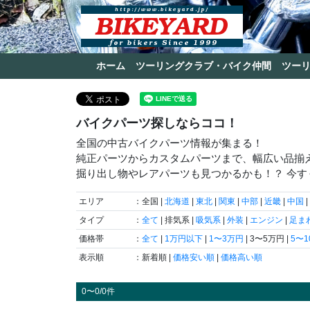
ホーム
ツーリングクラブ・バイク仲間
ツー
バイクパーツ探しならココ！
全国の中古バイクパーツ情報が集まる！
純正パーツからカスタムパーツまで、幅広い品揃
掘り出し物やレアパーツも見つかるかも！？ 今
エリア
：全国 |
北海道
|
東北
|
関東
|
中部
|
近畿
|
中国
|
タイプ
：
全て
| 排気系 |
吸気系
|
外装
|
エンジン
|
足ま
価格帯
：
全て
|
1万円以下
|
1〜3万円
| 3〜5万円 |
5〜
表示順
：新着順 |
価格安い順
|
価格高い順
0〜0/0件