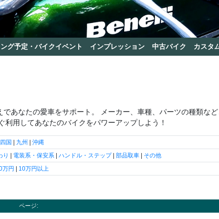
リング予定・バイクイベント
インプレッション
中古バイク
カスタ
えであなたの愛車をサポート。 メーカー、車種、パーツの種類など
すぐ利用してあなたのバイクをパワーアップしよう！
四国
|
九州
|
沖縄
わり
|
電装系・保安系
|
ハンドル・ステップ
|
部品取車
|
その他
10万円
|
10万円以上
ページ: