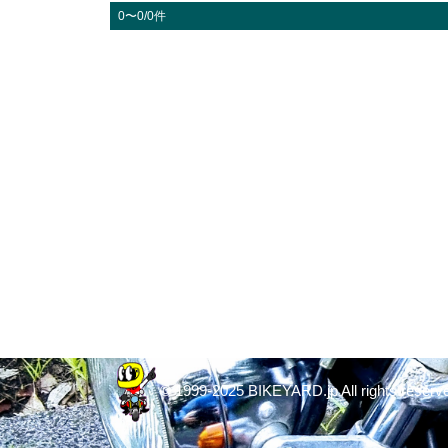
0〜0/0件
© 1999-2025 BIKEYARD.jp All rights reserv