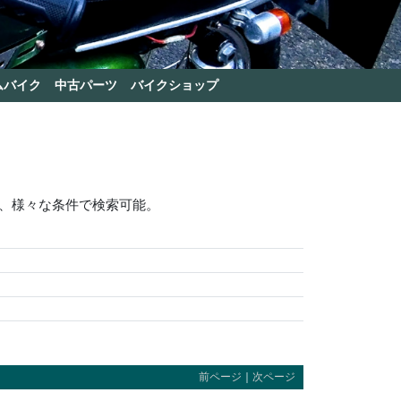
ムバイク
中古パーツ
バイクショップ
、様々な条件で検索可能。
前ページ
｜
次ページ